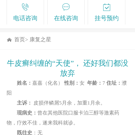
电话咨询
在线咨询
挂号预约
首页
>
康复之星
牛皮癣纠缠的“天使”， 还好我们都没
放弃
姓名：
嘉嘉（化名）
性别：
女
年龄：
7
住址：
濮
阳
主诉：
皮损伴鳞屑5月余，加重1月余。
现病史：
曾在其他医院口服卡泊三醇等激素药
物，疗效不佳，遂来我科就诊。
既往史
：无